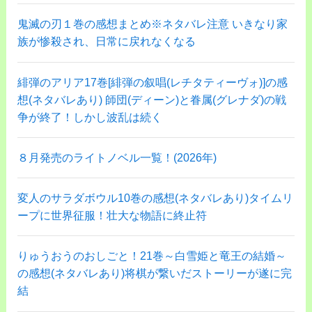
鬼滅の刃１巻の感想まとめ※ネタバレ注意 いきなり家
族が惨殺され、日常に戻れなくなる
緋弾のアリア17巻[緋弾の叙唱(レチタティーヴォ)]の感
想(ネタバレあり) 師団(ディーン)と眷属(グレナダ)の戦
争が終了！しかし波乱は続く
８月発売のライトノベル一覧！(2026年)
変人のサラダボウル10巻の感想(ネタバレあり)タイムリ
ープに世界征服！壮大な物語に終止符
りゅうおうのおしごと！21巻～白雪姫と竜王の結婚～
の感想(ネタバレあり)将棋が繋いだストーリーが遂に完
結