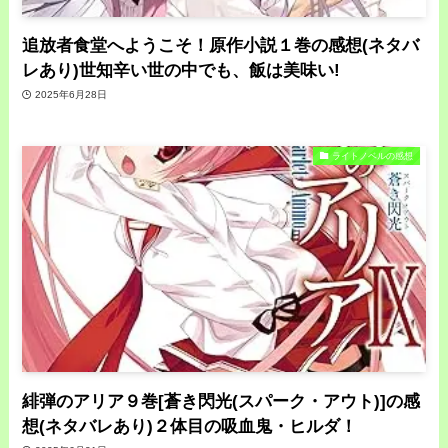
追放者食堂へようこそ！原作小説１巻の感想(ネタバ
レあり)世知辛い世の中でも、飯は美味い!
2025年6月28日
ライトノベルの感想
緋弾のアリア９巻[蒼き閃光(スパーク・アウト)]の感
想(ネタバレあり)２体目の吸血鬼・ヒルダ！