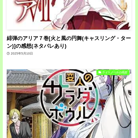
緋弾のアリア７巻[火と風の円舞(キャスリング・ター
ン)]の感想(ネタバレあり)
2025年5月10日
ライトノベルの感想