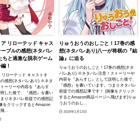
ア リローテッド キャス
りゅうおうのおしごと！17巻の感
ーブルの感想(ネタバレ
想(ネタバレあり)八一が将棋の『結
たちと過激な脱衣ゲーム
論』に迫る
外編！
りゅうおうのおしごと！17巻の感想(ネタ
バレあり) ※ネタバレ注意！ストーリーや
 リローテッド キャストオ
内容を『あらすじ』として説明した後で、
の感想(ネタバレあり) ※ネタ
『感想』を書いています。つまりネタバレ
ストーリーや内容を『あらす
前提での感想記事です！ (画像をクリック
説明した後で、『感想』を書い
するとAmazon商品ページへ飛びます)りゅ
つまりネタバレ前提での感想記
うおうのおし...
像をクリックするとAmazon
...
2026年1月13日
日