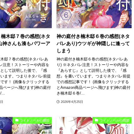
楠木邸７巻の感想(ネタ
神の庭付き楠木邸６巻の感想(ネタ
山神さんも湊もパワーア
バレあり)ウツギが神隠しに逢って
しまう
木邸７巻の感想(ネタバレあ
神の庭付き楠木邸６巻の感想(ネタバレあ
バレ注意！ストーリーや内容を
り) ※ネタバレ注意！ストーリーや内容を
』として説明した後で、『感
『あらすじ』として説明した後で、『感
ています。つまりネタバレ前提
想』を書いています。つまりネタバレ前提
です！ (画像をクリックする
での感想記事です！ (画像をクリックする
n商品ページへ飛びます)神の庭付
とAmazon商品ページへ飛びます)神の庭付
..
き楠木邸６巻/...
6日
2026年4月25日
ライトノベルの感想
ライトノベルの感想