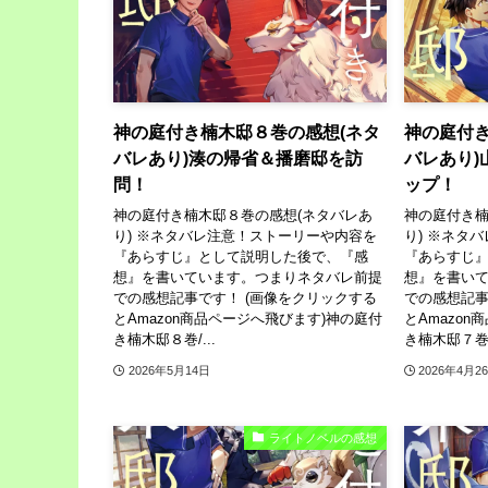
神の庭付き楠木邸８巻の感想(ネタ
神の庭付き
バレあり)湊の帰省＆播磨邸を訪
バレあり)
問！
ップ！
神の庭付き楠木邸８巻の感想(ネタバレあ
神の庭付き楠
り) ※ネタバレ注意！ストーリーや内容を
り) ※ネタ
『あらすじ』として説明した後で、『感
『あらすじ
想』を書いています。つまりネタバレ前提
想』を書い
での感想記事です！ (画像をクリックする
での感想記事
とAmazon商品ページへ飛びます)神の庭付
とAmazo
き楠木邸８巻/...
き楠木邸７巻/.
2026年5月14日
2026年4月2
ライトノベルの感想