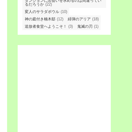
ダンジョンに出会いを求めるのは間違ってい
るだろうか
(22)
変人のサラダボウル
(10)
神の庭付き楠木邸
(12)
緋弾のアリア
(18)
追放者食堂へようこそ！
(3)
鬼滅の刃
(1)