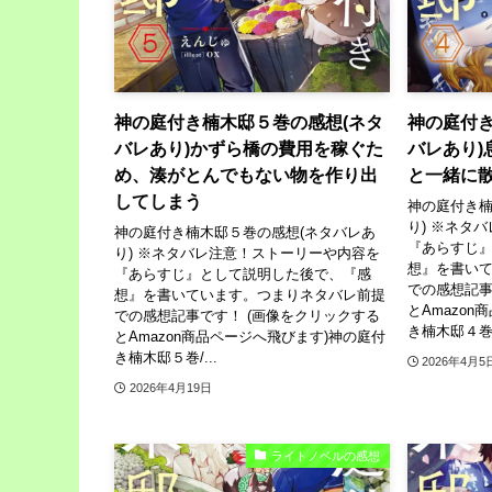
神の庭付き楠木邸５巻の感想(ネタ
神の庭付き
バレあり)かずら橋の費用を稼ぐた
バレあり)
め、湊がとんでもない物を作り出
と一緒に
してしまう
神の庭付き楠
り) ※ネタ
神の庭付き楠木邸５巻の感想(ネタバレあ
『あらすじ
り) ※ネタバレ注意！ストーリーや内容を
想』を書い
『あらすじ』として説明した後で、『感
での感想記事
想』を書いています。つまりネタバレ前提
とAmazo
での感想記事です！ (画像をクリックする
き楠木邸４巻/.
とAmazon商品ページへ飛びます)神の庭付
き楠木邸５巻/...
2026年4月5
2026年4月19日
ライトノベルの感想