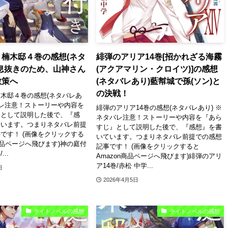
楠木邸４巻の感想(ネタ
緋弾のアリア14巻[招かれざる海霧
息抜きのため、山神さん
(アクアマリン・クロイツ)]の感想
散策へ
(ネタバレあり)藍幇城で孫(ソン)と
の決戦！
木邸４巻の感想(ネタバレあ
バレ注意！ストーリーや内容を
緋弾のアリア14巻の感想(ネタバレあり) ※
』として説明した後で、『感
ネタバレ注意！ストーリーや内容を『あら
ています。つまりネタバレ前提
すじ』として説明した後で、『感想』を書
です！ (画像をクリックする
いています。つまりネタバレ前提での感想
n商品ページへ飛びます)神の庭付
記事です！ (画像をクリックすると
..
Amazon商品ページへ飛びます)緋弾のアリ
ア14巻/赤松 中学...
日
2026年4月5日
ライトノベルの感想
ライトノベルの感想