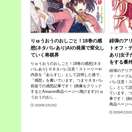
りゅうおうのおしごと！18巻の感
緋弾のアリ
想(ネタバレあり)AIの発展で変化し
トオフ・テ
ていく将棋界
あり)女子
をする番
りゅうおうのおしごと！18巻の感想(ネタ
バレあり) ※ネタバレ注意！ストーリーや
緋弾のアリア
内容を『あらすじ』として説明した後で、
フ・テーブル
『感想』を書いています。つまりネタバレ
バレ注意！
前提での感想記事です！ (画像をクリック
じ』として
するとAmazon商品ページへ飛びます)りゅ
ています。
うおうのおし...
事です！ (画
商品ページへ飛
2026年2月23日
2026年2月8