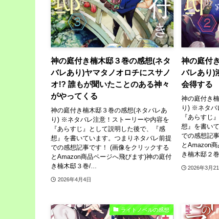
神の庭付き楠木邸３巻の感想(ネタ
神の庭付き
バレあり)ヤマタノオロチにスサノ
バレあり)
オ!? 誰もが聞いたことのある神々
会得する
がやってくる
神の庭付き楠
り) ※ネタ
神の庭付き楠木邸３巻の感想(ネタバレあ
『あらすじ
り) ※ネタバレ注意！ストーリーや内容を
想』を書い
『あらすじ』として説明した後で、『感
での感想記事
想』を書いています。つまりネタバレ前提
とAmazo
での感想記事です！ (画像をクリックする
き楠木邸２巻/.
とAmazon商品ページへ飛びます)神の庭付
き楠木邸３巻/...
2026年3月2
2026年4月4日
ライトノベルの感想