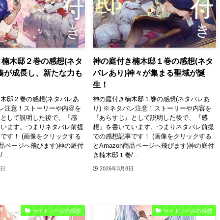
楠木邸２巻の感想(ネタ
神の庭付き楠木邸１巻の感想(ネタ
湊が成長し、新たな力も
バレあり)神々が集まる聖域が誕
生！
木邸２巻の感想(ネタバレあ
神の庭付き楠木邸１巻の感想(ネタバレあ
バレ注意！ストーリーや内容を
り) ※ネタバレ注意！ストーリーや内容を
』として説明した後で、『感
『あらすじ』として説明した後で、『感
ています。つまりネタバレ前提
想』を書いています。つまりネタバレ前提
です！ (画像をクリックする
での感想記事です！ (画像をクリックする
n商品ページへ飛びます)神の庭付
とAmazon商品ページへ飛びます)神の庭付
..
き楠木邸１巻/...
1日
2026年3月8日
ライトノベルの感想
ライトノベルの感想