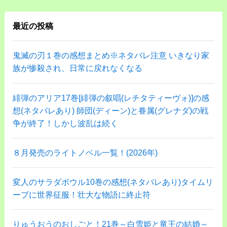
最近の投稿
鬼滅の刃１巻の感想まとめ※ネタバレ注意 いきなり家
族が惨殺され、日常に戻れなくなる
緋弾のアリア17巻[緋弾の叙唱(レチタティーヴォ)]の感
想(ネタバレあり) 師団(ディーン)と眷属(グレナダ)の戦
争が終了！しかし波乱は続く
８月発売のライトノベル一覧！(2026年)
変人のサラダボウル10巻の感想(ネタバレあり)タイムリ
ープに世界征服！壮大な物語に終止符
りゅうおうのおしごと！21巻～白雪姫と竜王の結婚～