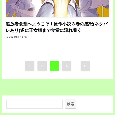
追放者食堂へようこそ！原作小説３巻の感想(ネタバ
レあり)遂に王女様まで食堂に流れ着く
2025年7月17日
1
2
3
4
...
8
検索