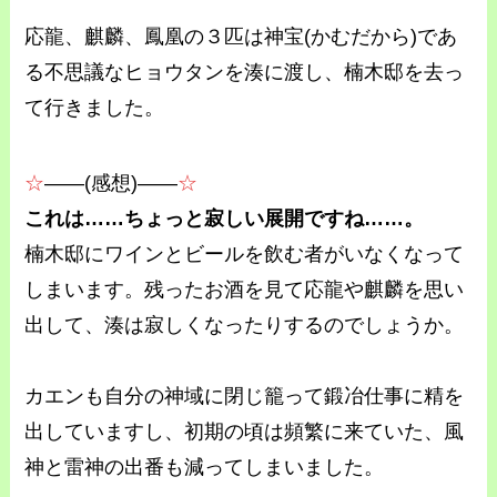
応龍、麒麟、鳳凰の３匹は神宝(かむだから)であ
る不思議なヒョウタンを湊に渡し、楠木邸を去っ
て行きました。
☆
――(感想)――
☆
これは……ちょっと寂しい展開ですね……。
楠木邸にワインとビールを飲む者がいなくなって
しまいます。残ったお酒を見て応龍や麒麟を思い
出して、湊は寂しくなったりするのでしょうか。
カエンも自分の神域に閉じ籠って鍛冶仕事に精を
出していますし、初期の頃は頻繁に来ていた、風
神と雷神の出番も減ってしまいました。