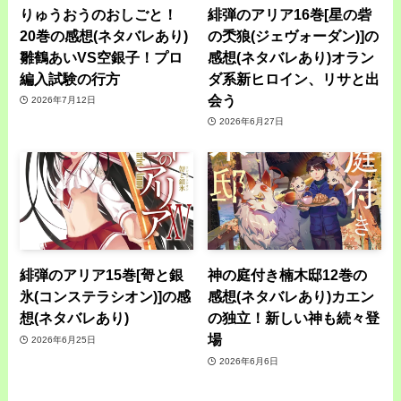
りゅうおうのおしごと！
緋弾のアリア16巻[星の砦
20巻の感想(ネタバレあり)
の秂狼(ジェヴォーダン)]の
雛鶴あいVS空銀子！プロ
感想(ネタバレあり)オラン
編入試験の行方
ダ系新ヒロイン、リサと出
会う
2026年7月12日
2026年6月27日
緋弾のアリア15巻[哿と銀
神の庭付き楠木邸12巻の
氷(コンステラシオン)]の感
感想(ネタバレあり)カエン
想(ネタバレあり)
の独立！新しい神も続々登
場
2026年6月25日
2026年6月6日