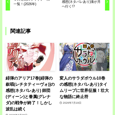
感想(ネタバレあり)湊が月
一覧！(2026年)
へ行く!?
関連記事
緋弾のアリア17巻[緋弾の
変人のサラダボウル10巻
叙唱(レチタティーヴォ)]の
の感想(ネタバレあり)タイ
感想(ネタバレあり) 師団
ムリープに世界征服！壮大
(ディーン)と眷属(グレナ
な物語に終止符
ダ)の戦争が終了！しかし
2026年7月19日
波乱は続く