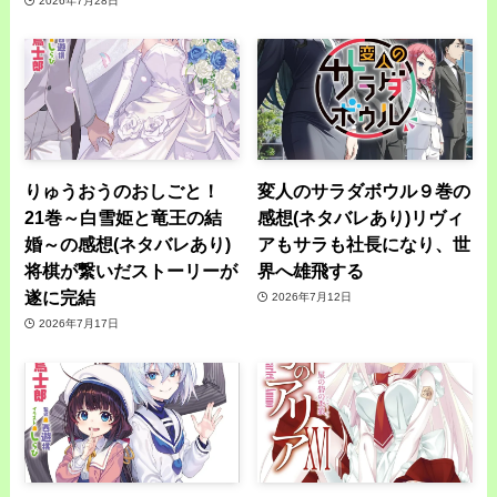
2026年7月28日
りゅうおうのおしごと！
変人のサラダボウル９巻の
21巻～白雪姫と竜王の結
感想(ネタバレあり)リヴィ
婚～の感想(ネタバレあり)
アもサラも社長になり、世
将棋が繋いだストーリーが
界へ雄飛する
遂に完結
2026年7月12日
2026年7月17日