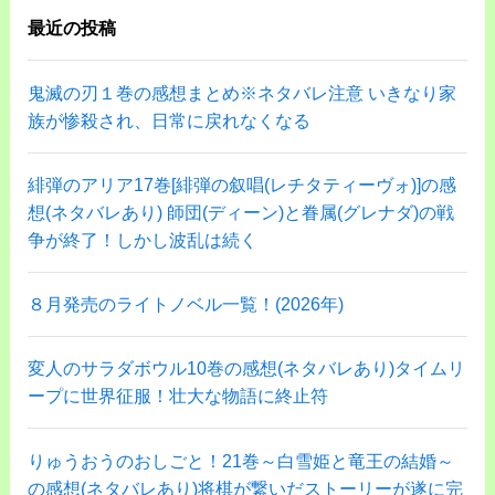
最近の投稿
鬼滅の刃１巻の感想まとめ※ネタバレ注意 いきなり家
族が惨殺され、日常に戻れなくなる
緋弾のアリア17巻[緋弾の叙唱(レチタティーヴォ)]の感
想(ネタバレあり) 師団(ディーン)と眷属(グレナダ)の戦
争が終了！しかし波乱は続く
８月発売のライトノベル一覧！(2026年)
変人のサラダボウル10巻の感想(ネタバレあり)タイムリ
ープに世界征服！壮大な物語に終止符
りゅうおうのおしごと！21巻～白雪姫と竜王の結婚～
の感想(ネタバレあり)将棋が繋いだストーリーが遂に完