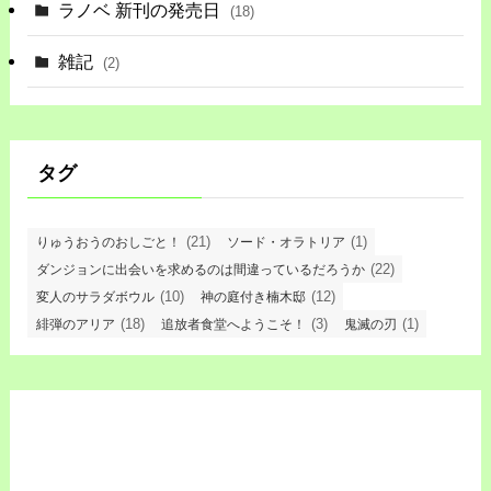
ラノベ 新刊の発売日
(18)
雑記
(2)
タグ
(21)
(1)
りゅうおうのおしごと！
ソード・オラトリア
(22)
ダンジョンに出会いを求めるのは間違っているだろうか
(10)
(12)
変人のサラダボウル
神の庭付き楠木邸
(18)
(3)
(1)
緋弾のアリア
追放者食堂へようこそ！
鬼滅の刃